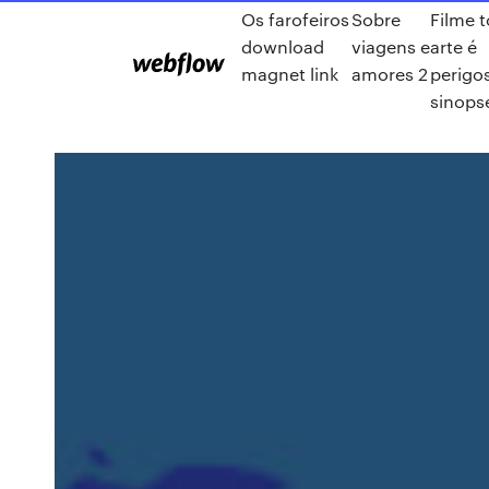
Os farofeiros
Sobre
Filme 
download
viagens e
arte é
magnet link
amores 2
perigo
sinops