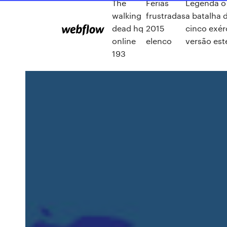
The
Ferias
Legenda o
walking
frustradas
a batalha 
dead hq
2015
cinco exér
online
elenco
versão est
193