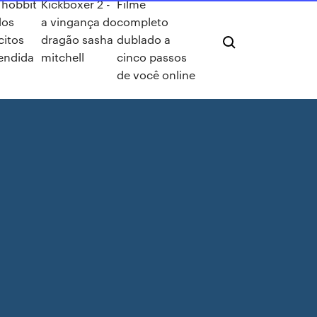
 hobbit
Kickboxer 2 -
Filme
dos
a vingança do
completo
citos
dragão sasha
dublado a
endida
mitchell
cinco passos
de você online