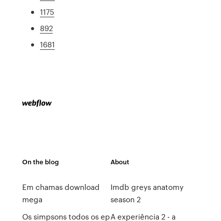
1175
892
1681
On the blog
About
Em chamas download
Imdb greys anatomy
mega
season 2
Os simpsons todos os ep
A experiência 2 - a