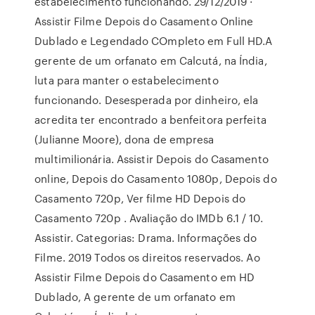
estabelecimento funcionando. 29/12/2019 ·
Assistir Filme Depois do Casamento Online
Dublado e Legendado COmpleto em Full HD.A
gerente de um orfanato em Calcutá, na Índia,
luta para manter o estabelecimento
funcionando. Desesperada por dinheiro, ela
acredita ter encontrado a benfeitora perfeita
(Julianne Moore), dona de empresa
multimilionária. Assistir Depois do Casamento
online, Depois do Casamento 1080p, Depois do
Casamento 720p, Ver filme HD Depois do
Casamento 720p . Avaliação do IMDb 6.1 / 10.
Assistir. Categorias: Drama. Informações do
Filme. 2019 Todos os direitos reservados. Ao
Assistir Filme Depois do Casamento em HD
Dublado, A gerente de um orfanato em