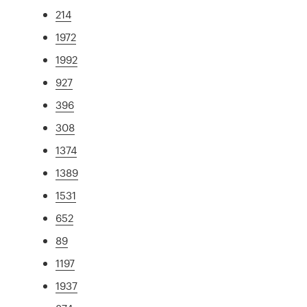
214
1972
1992
927
396
308
1374
1389
1531
652
89
1197
1937