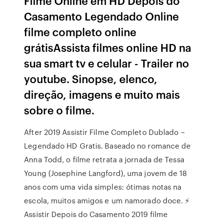
Filme Online em HD Depois do
Casamento Legendado Online
filme completo online
grátisAssista filmes online HD na
sua smart tv e celular - Trailer no
youtube. Sinopse, elenco,
direção, imagens e muito mais
sobre o filme.
After 2019 Assistir Filme Completo Dublado –
Legendado HD Gratis. Baseado no romance de
Anna Todd, o filme retrata a jornada de Tessa
Young (Josephine Langford), uma jovem de 18
anos com uma vida simples: ótimas notas na
escola, muitos amigos e um namorado doce. ⚡
Assistir Depois do Casamento 2019 filme