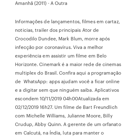
Amanhã (2011) · A Outra
Informações de lançamentos, filmes em cartaz,
noticias, trailer dos principais Ator de
Crocodilo Dundee, Mark Blum, morre após
infecção por coronavírus. Viva a melhor
experiência em assistir um filme em Belo
Horizonte. Cinemark é a maior rede de cinemas
multiplex do Brasil. Confira aqui a programação
de WhatsApp: apps ajudam você a ficar online
e a digitar sem que ninguém saiba. Aplicativos
escondem 10/11/2019 04h00Atualizada em
02/12/2019 16h27. Um filme de Bart Freundlich
com Michelle Williams, Julianne Moore, Billy
Crudup, Abby Quinn. A gerente de um orfanato
em Calcutá, na Índia, luta para manter o