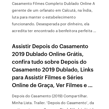
Casamento Filmes Completo Dublado Online A
gerente de um orfanato em Calcutá, na Índia,
luta para manter o estabelecimento
funcionando. Desesperada por dinheiro, ela
acredita ter encontrado a benfeitora perfeita …
Assistir Depois do Casamento
2019 Dublado Online Grátis,
confira tudo sobre Depois do
Casamento 2019 Dublado, Links
para Assistir Filmes e Séries
Online de Graça, Ver Filmes e …
Depois do Casamento (2019) Compartilhar.
Minha Lista. Trailer. ‘Depois do Casamento’, da