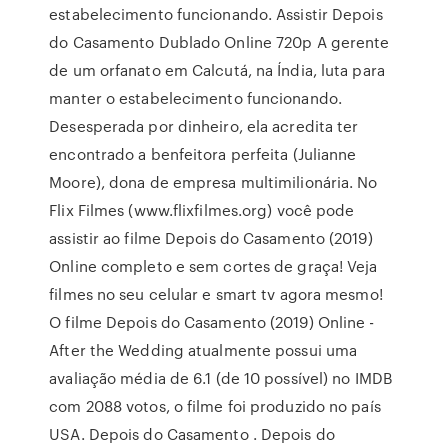
estabelecimento funcionando. Assistir Depois
do Casamento Dublado Online 720p A gerente
de um orfanato em Calcutá, na Índia, luta para
manter o estabelecimento funcionando.
Desesperada por dinheiro, ela acredita ter
encontrado a benfeitora perfeita (Julianne
Moore), dona de empresa multimilionária. No
Flix Filmes (www.flixfilmes.org) você pode
assistir ao filme Depois do Casamento (2019)
Online completo e sem cortes de graça! Veja
filmes no seu celular e smart tv agora mesmo!
O filme Depois do Casamento (2019) Online -
After the Wedding atualmente possui uma
avaliação média de 6.1 (de 10 possível) no IMDB
com 2088 votos, o filme foi produzido no país
USA. Depois do Casamento . Depois do