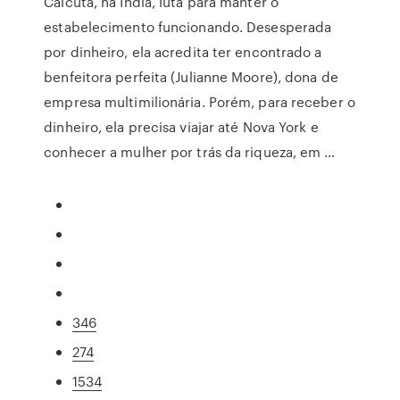
Calcutá, na Índia, luta para manter o
estabelecimento funcionando. Desesperada
por dinheiro, ela acredita ter encontrado a
benfeitora perfeita (Julianne Moore), dona de
empresa multimilionária. Porém, para receber o
dinheiro, ela precisa viajar até Nova York e
conhecer a mulher por trás da riqueza, em …
346
274
1534