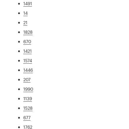
1491
14
21
1828
670
1421
1574
1446
207
1990
1139
1528
677
1762