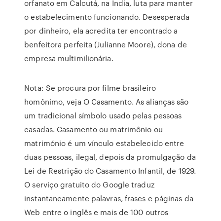
orfanato em Calcutá, na Índia, luta para manter
o estabelecimento funcionando. Desesperada
por dinheiro, ela acredita ter encontrado a
benfeitora perfeita (Julianne Moore), dona de
empresa multimilionária.
Nota: Se procura por filme brasileiro
homônimo, veja O Casamento. As alianças são
um tradicional símbolo usado pelas pessoas
casadas. Casamento ou matrimônio ou
matrimónio é um vínculo estabelecido entre
duas pessoas, ilegal, depois da promulgação da
Lei de Restrição do Casamento Infantil, de 1929.
O serviço gratuito do Google traduz
instantaneamente palavras, frases e páginas da
Web entre o inglês e mais de 100 outros