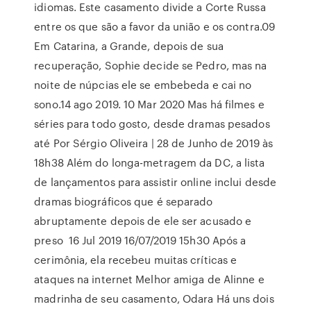
idiomas. Este casamento divide a Corte Russa
entre os que são a favor da união e os contra.09
Em Catarina, a Grande, depois de sua
recuperação, Sophie decide se Pedro, mas na
noite de núpcias ele se embebeda e cai no
sono.14 ago 2019. 10 Mar 2020 Mas há filmes e
séries para todo gosto, desde dramas pesados
até Por Sérgio Oliveira | 28 de Junho de 2019 às
18h38 Além do longa-metragem da DC, a lista
de lançamentos para assistir online inclui desde
dramas biográficos que é separado
abruptamente depois de ele ser acusado e
preso 16 Jul 2019 16/07/2019 15h30 Após a
cerimônia, ela recebeu muitas críticas e
ataques na internet Melhor amiga de Alinne e
madrinha de seu casamento, Odara Há uns dois